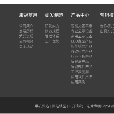
康冠商用
研发制造
产品中心
营销模
公司简介
研发实力
智能交互平板
合作模
发展历程
制造规模
专业显示设备
出货方
荣誉资质
管理体系
商用显示设备
公司视频
工厂优势
LED直显产品
员工活动
智能镜显产品
移动智显产品
行业平板产品
智显屏产品
智能部件产品
工控高亮屏
应用软件产品
应用案例
手机网站
|
网站地图
|
电子邮箱
|
法律声明
Copyr