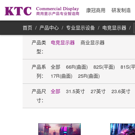
业务信息
公司简介
研发实力
资源采购
发展历程
制
合
公
银
康
单屏显示器
康冠商用
研发制造
首页
/
产品中心
/
专业显示设备
/
电竞显示器
/
产品类
电竞显示器
商业显示器
型：
产品系
全部
66R(曲面)
82S(平面)
81S(
列：
17R(曲面)
25R(曲面)
产品尺
全部
31.5英寸
27英寸
23.6英寸
寸：