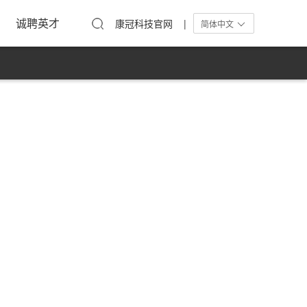
工活动
在线留言
单屏显示器
诚聘英才
康冠科技官网 |
简体中文