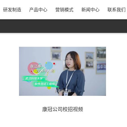
息
公司简介
研发实力
资源采购
发展历程
制造规模
合作模式
公司新闻
银行资料
康冠招聘
荣誉资质
管理体系
出货方式
行业动态
售后服务
校企合作
公司视频
工厂优势
公司地图
员
研发制造
产品中心
营销模式
新闻中心
联系我们
康冠公司校招视频