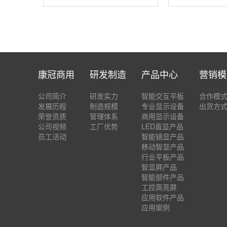
康冠商用
研发制造
产品中心
营销模
公司简介
研发实力
智能交互平板
合作模
发展历程
制造规模
专业显示设备
出货方
荣誉资质
管理体系
商用显示设备
公司视频
工厂优势
LED直显产品
员工活动
智能镜显产品
移动智显产品
行业平板产品
智显屏产品
智能部件产品
工控高亮屏
应用软件产品
应用案例