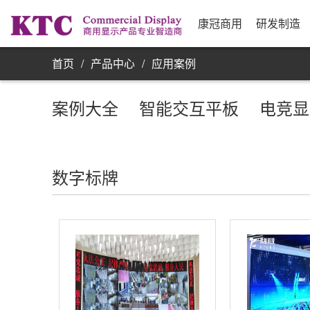
业务信息
公司简介
研发实力
资源采购
发展历程
制
合
公
银
康
单屏显示器
康冠商用
研发制造
首页
/
产品中心
/
应用案例
案例大全
智能交互平板
电竞显
数字标牌