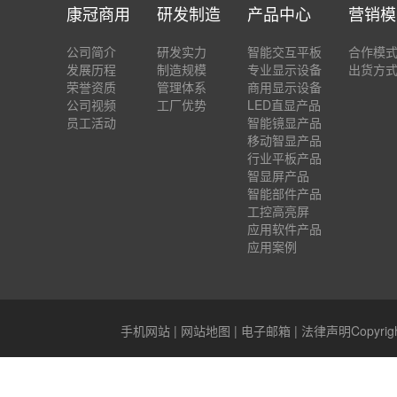
康冠商用
研发制造
产品中心
营销模
公司简介
研发实力
智能交互平板
合作模
发展历程
制造规模
专业显示设备
出货方
荣誉资质
管理体系
商用显示设备
公司视频
工厂优势
LED直显产品
员工活动
智能镜显产品
移动智显产品
行业平板产品
智显屏产品
智能部件产品
工控高亮屏
应用软件产品
应用案例
手机网站
|
网站地图
|
电子邮箱
|
法律声明
Copyr