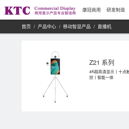
业务信息
公司简介
研发实力
资源采购
发展历程
制
合
公
银
康
单屏显示器
康冠商用
研发制造
首页
/
产品中心
/
移动智显产品
/
直播机
Z21 系列
4K超高清显示丨十点
控丨智能一体