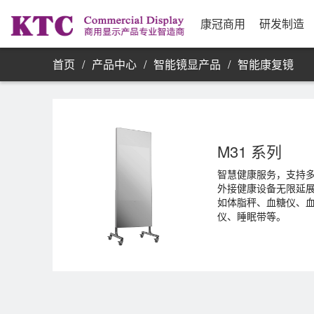
业务信息
公司简介
研发实力
资源采购
发展历程
制
合
公
银
康
单屏显示器
康冠商用
研发制造
首页
/
产品中心
/
智能镜显产品
/
智能康复镜
M31 系列
智慧健康服务，支持
外接健康设备无限延
如体脂秤、血糖仪、
仪、睡眠带等。