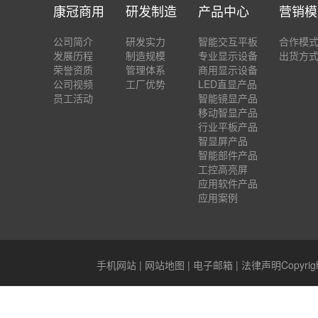
康冠商用
研发制造
产品中心
营销模
公司简介
研发实力
智能交互平板
合作模
发展历程
制造规模
专业显示设备
出货方
荣誉资质
管理体系
商用显示设备
公司视频
工厂优势
LED直显产品
员工活动
智能镜显产品
移动智显产品
行业平板产品
智显屏产品
智能部件产品
工控高亮屏
应用软件产品
应用案例
手机网站
|
网站地图
|
电子邮箱
|
法律声明
Copyr