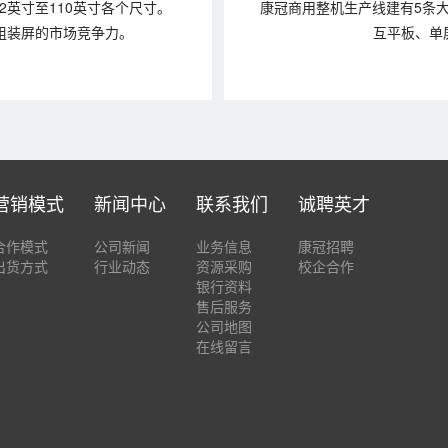
2英寸至110英寸各个尺寸。
康冠商用整机生产线建有5条
ll组装屏的市场竞争力。
互平板、单
营销模式
新闻中心
联系我们
诚聘英才
合作模式
公司新闻
业务信息
康冠招聘
出货方式
行业动态
资源采购
校企合作
银行资料
售后服务
公司地图
在线留言