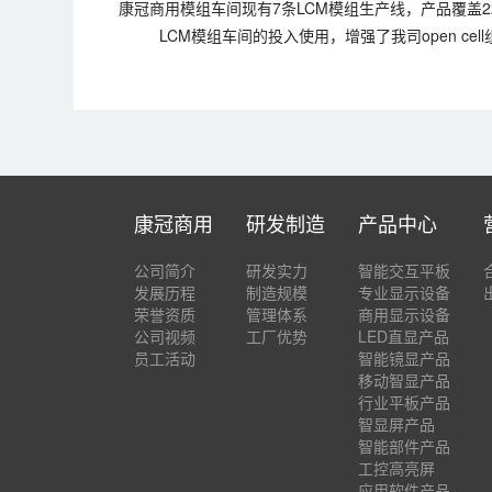
康冠商用模组车间现有7条LCM模组生产线，产品覆盖2
LCM模组车间的投入使用，增强了我司open ce
康冠商用
研发制造
产品中心
公司简介
研发实力
智能交互平板
发展历程
制造规模
专业显示设备
荣誉资质
管理体系
商用显示设备
公司视频
工厂优势
LED直显产品
员工活动
智能镜显产品
移动智显产品
行业平板产品
智显屏产品
智能部件产品
工控高亮屏
应用软件产品