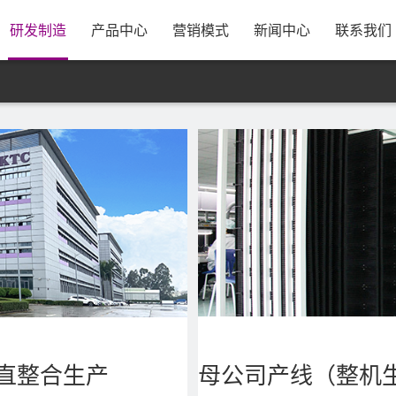
息
公司简介
研发实力
资源采购
发展历程
制造规模
合作模式
公司新闻
银行资料
康冠招聘
荣誉资质
管理体系
出货方式
行业动态
售后服务
校企合作
公司视频
工厂优势
公司地图
员
研发制造
产品中心
营销模式
新闻中心
联系我们
直整合生产