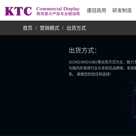
业务信息
公司简介
研发实力
资源采购
发展历程
制
合
公
银
康
单屏显示器
康冠商用
研发制造
首页
/
营销模式
/
出货方式
出货方式：
以CKD/SKD/CBU等出货方式为主，
与国内外商用行业众多知名品牌商、系统
系。 谢谢您的信任和选择！