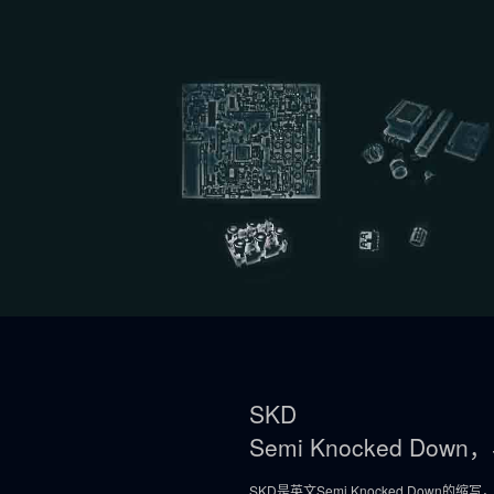
SKD
Semi Knocked Dow
SKD是英文Semi Knocked Down的