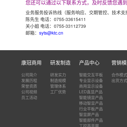
您还可以通过以下联系方式，及时反馈您遇
业务服务投诉热线（服务响应、交期管控、技术支
陈先生 电话：0755-33615411
关小姐 电话：0755-33112739
邮箱：
syts@ktc.cn
康冠商用
研发制造
产品中心
营销模
公司简介
研发实力
智能交互平板
合作模
发展历程
制造规模
专业显示设备
出货方
荣誉资质
管理体系
商用显示设备
公司视频
工厂优势
LED直显产品
员工活动
智能镜显产品
移动智显产品
行业平板产品
智显屏产品
智能部件产品
工控高亮屏