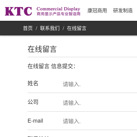
业务信息
公司简介
研发实力
资源采购
发展历程
制
合
公
银
康
单屏显示器
康冠商用
研发制造
首页
/
联系我们
/
在线留言
在线留言
在线留言 信息提交：
姓名
公司
E-mail