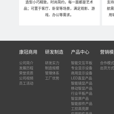
造型小巧精致，时尚简约，每一面都是艺术
支持
品；可置于客厅、卧室等场景，满足观影、游
航需
戏、办公等需求。
用
康冠商用
研发制造
产品中心
营销模
公司简介
研发实力
智能交互平板
合作模
发展历程
制造规模
专业显示设备
出货方
荣誉资质
管理体系
商用显示设备
公司视频
工厂优势
LED直显产品
员工活动
智能镜显产品
移动智显产品
行业平板产品
智显屏产品
智能部件产品
工控高亮屏
应用软件产品