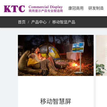
业务信息
公司简介
研发实力
资源采购
发展历程
制
合
公
银
康
单屏显示器
康冠商用
研发制造
首页
/
产品中心
/
移动智显产品
移动智慧屏