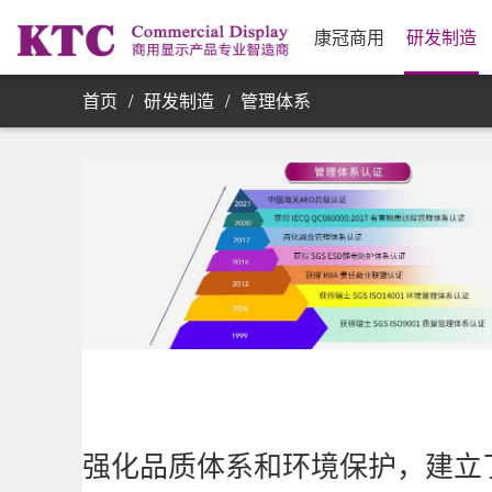
业务信息
公司简介
研发实力
资源采购
发展历程
制
合
公
银
康
单屏显示器
康冠商用
研发制造
首页
/
研发制造
/
管理体系