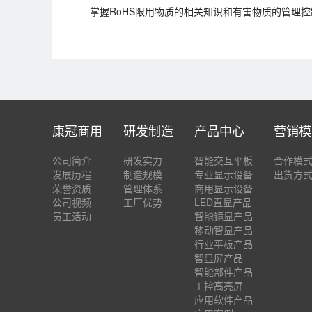
掌握RoHS限用物质的相关知识和有害物质的管理
康冠商用
研发制造
产品中心
营销模
公司简介
研发实力
智能交互平板
合作模
发展历程
制造规模
专业显示设备
出货方
荣誉资质
管理体系
商用显示设备
公司视频
工厂优势
LED直显产品
员工活动
智能镜显产品
移动智显产品
行业平板产品
智显屏产品
智能部件产品
工控高亮屏
应用软件产品