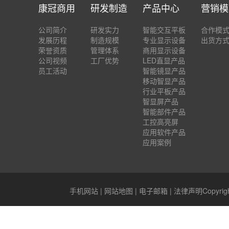
康冠商用
研发制造
产品中心
营销模
公司简介
研发实力
智能交互平板
合作模
发展历程
制造规模
专业显示设备
出货方
荣誉资质
管理体系
商用显示设备
公司视频
工厂优势
LED直显产品
员工活动
智能镜显产品
移动智显产品
行业平板产品
智显屏产品
智能部件产品
工控高亮屏
应用软件产品
应用案例
手机网站
|
网站地图
|
电子邮箱
|
法律声明
Copyr