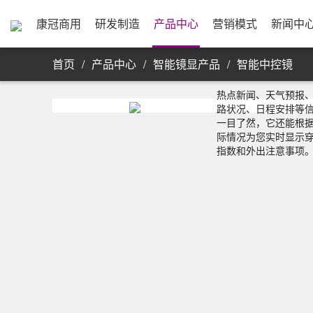
业务信息
公司简介
研发实力
资源采购
发展历程
制
合
公
银
康
单屏显示器
康冠商用
研发制造
产品中心
营销模式
新闻中
首页
/
产品中心
/
智能镜显产品
/
智能中控镜
M11 系列
热点新闻、天气预报
路状况、日程安排等
一目了然，它还能根
际情况为您实时显示
指数和外出注意事项