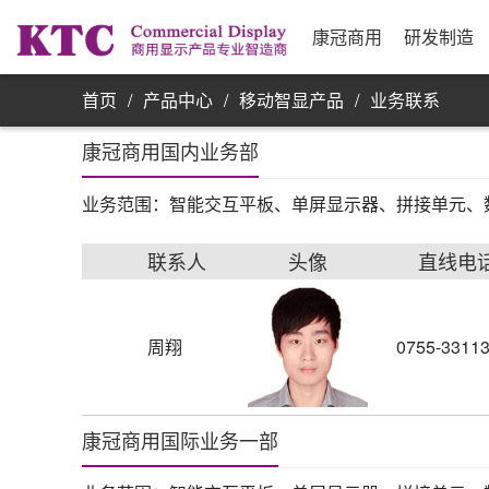
业务信息
公司简介
研发实力
资源采购
发展历程
制
合
公
银
康
单屏显示器
康冠商用
研发制造
首页
/
产品中心
/
移动智显产品
/
业务联系
康冠商用国内业务部
业务范围：智能交互平板、单屏显示器、拼接单元、
联系人
头像
直线电
周翔
0755-3311
康冠商用国际业务一部