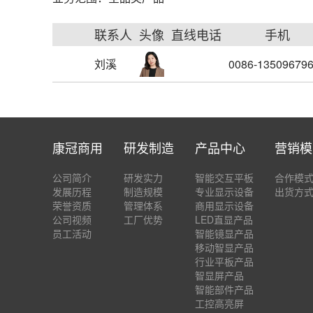
联系人
头像
直线电话
手机
刘溪
0086-13509679
康冠商用
研发制造
产品中心
营销模
公司简介
研发实力
智能交互平板
合作模
发展历程
制造规模
专业显示设备
出货方
荣誉资质
管理体系
商用显示设备
公司视频
工厂优势
LED直显产品
员工活动
智能镜显产品
移动智显产品
行业平板产品
智显屏产品
智能部件产品
工控高亮屏