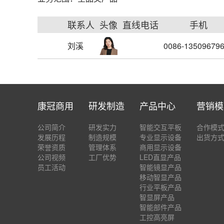
联系人
头像
直线电话
手机
刘溪
0086-13509679
康冠商用
研发制造
产品中心
营销模
公司简介
研发实力
智能交互平板
合作模
发展历程
制造规模
专业显示设备
出货方
荣誉资质
管理体系
商用显示设备
公司视频
工厂优势
LED直显产品
员工活动
智能镜显产品
移动智显产品
行业平板产品
智显屏产品
智能部件产品
工控高亮屏