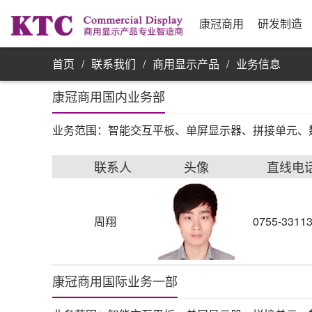
业务信息
公司简介
研发实力
资源采购
发展历程
制
合
公
银
康
单屏显示器
康冠商用
研发制造
首页
/
联系我们
/
商用显示产品
/
业务信息
康冠商用国内业务部
业务范围：智能交互平板、单屏显示器、拼接单元、
联系人
头像
直线电
周翔
0755-3311
康冠商用国际业务一部