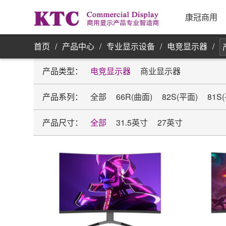
业务信
康冠商用
首页
/
产品中心
/
专业显示设备
/
电竞显示器
/
产品类型：
电竞显示器
商业显示器
产品系列：
全部
66R(曲面)
82S(平面)
81S
产品尺寸：
全部
31.5英寸
27英寸