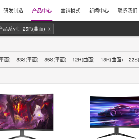
息
公司简介
研发实力
资源采购
发展历程
制造规模
合作模式
公司新闻
银行资料
康冠招聘
荣誉资质
管理体系
出货方式
行业动态
售后服务
校企合作
公司视频
工厂优势
公司地图
员
研发制造
产品中心
营销模式
新闻中心
联系我们
产品系列：25R(曲面)
X
(平面)
83S(平面)
85S(平面)
12R(曲面)
18R(曲面)
22S