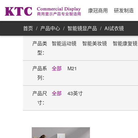
业务信息
公司简介
研发实力
资源采购
发展历程
制
合
公
银
康
单屏显示器
康冠商用
研发制造
首页
/
产品中心
/
智能镜显产品
/
AI试衣镜
产品类
智能运动镜
智能美妆镜
智能康复镜
型：
产品系
全部
M21
列：
产品尺
全部
43英寸
寸：