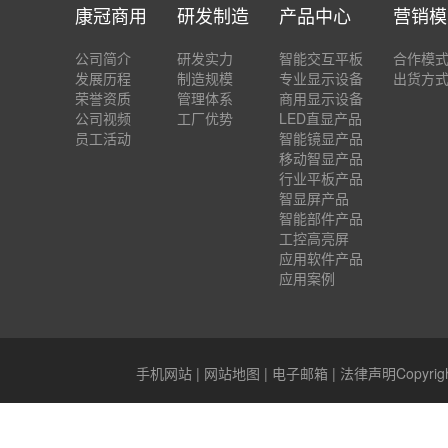
康冠商用
研发制造
产品中心
营销模
公司简介
研发实力
智能交互平板
合作模
发展历程
制造规模
专业显示设备
出货方
荣誉资质
管理体系
商用显示设备
公司视频
工厂优势
LED直显产品
员工活动
智能镜显产品
移动智显产品
行业平板产品
智显屏产品
智能部件产品
工控高亮屏
应用软件产品
应用案例
手机网站
|
网站地图
|
电子邮箱
|
法律声明
Copyr