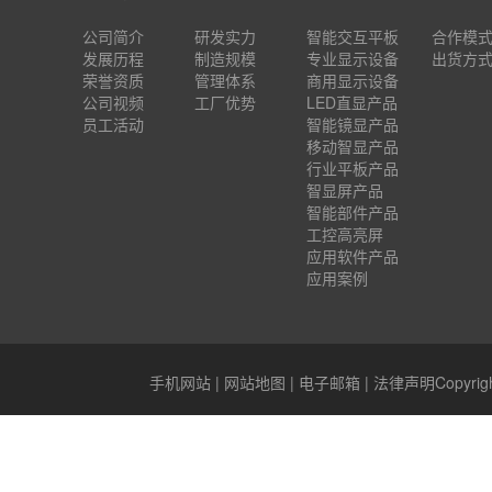
公司简介
研发实力
智能交互平板
合作模
发展历程
制造规模
专业显示设备
出货方
荣誉资质
管理体系
商用显示设备
公司视频
工厂优势
LED直显产品
员工活动
智能镜显产品
移动智显产品
行业平板产品
智显屏产品
智能部件产品
工控高亮屏
应用软件产品
应用案例
手机网站
|
网站地图
|
电子邮箱
|
法律声明
Copyr