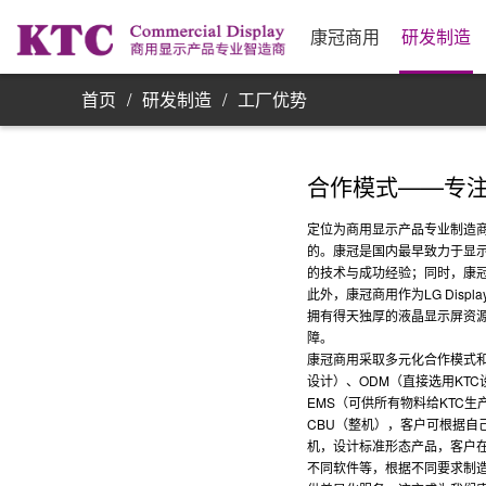
业务信息
公司简介
研发实力
资源采购
发展历程
制
合
公
银
康
单屏显示器
康冠商用
研发制造
首页
/
研发制造
/
工厂优势
合作模式——专
定位为商用显示产品专业制造
的。康冠是国内最早致力于显
的技术与成功经验；同时，康
此外，康冠商用作为LG Dis
拥有得天独厚的液晶显示屏资
障。
康冠商用采取多元化合作模式和
设计）、ODM（直接选用KT
EMS（可供所有物料给KTC
CBU（整机），客户可根据自
机，设计标准形态产品，客户
不同软件等，根据不同要求制