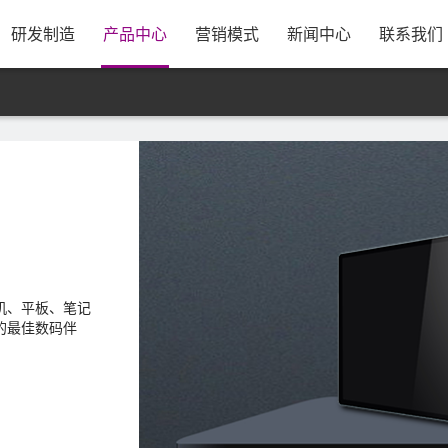
息
公司简介
研发实力
资源采购
发展历程
制造规模
合作模式
公司新闻
银行资料
康冠招聘
荣誉资质
管理体系
出货方式
行业动态
售后服务
校企合作
公司视频
工厂优势
公司地图
员
研发制造
产品中心
营销模式
新闻中心
联系我们
列
机、平板、笔记
的最佳数码伴