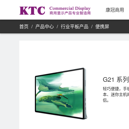
业务信
康冠商用
首页
/
产品中心
/
行业平板产品
/
便携屏
G21 系
轻巧便捷，手
本、迷你主机
侣。