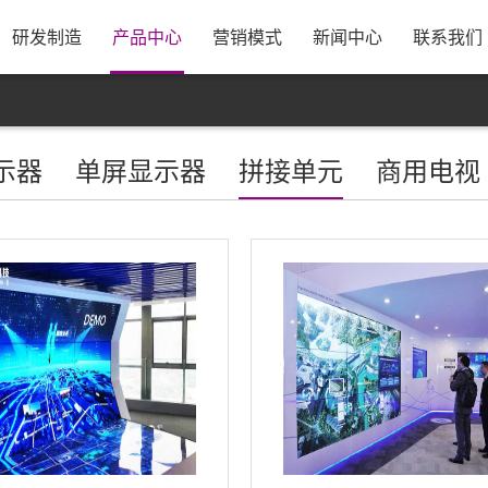
息
公司简介
研发实力
资源采购
发展历程
制造规模
合作模式
公司新闻
银行资料
康冠招聘
荣誉资质
管理体系
出货方式
行业动态
售后服务
校企合作
公司视频
工厂优势
公司地图
员
研发制造
产品中心
营销模式
新闻中心
联系我们
示器
单屏显示器
拼接单元
商用电视