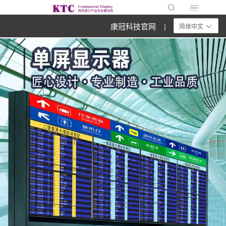
康冠科技官网 |
简体中文