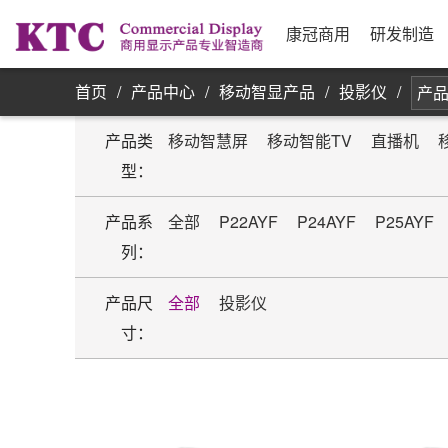
业务信息
公司简介
研发实力
资源采购
发展历程
制
合
公
银
康
单屏显示器
康冠商用
研发制造
首页
/
产品中心
/
移动智显产品
/
投影仪
/
产品
产品类
移动智慧屏
移动智能TV
直播机
型：
产品系
全部
P22AYF
P24AYF
P25AYF
列：
产品尺
全部
投影仪
寸：