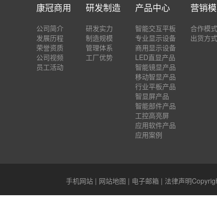
康冠商用
研发制造
产品中心
营销模
公司简介
研发实力
智能交互平板
合作模
发展历程
制造规模
专业显示设备
出货方
荣誉资质
管理体系
商用显示设备
公司视频
工厂优势
LED直显产品
员工活动
智能镜显产品
移动智显产品
行业平板产品
智显屏产品
智能部件产品
工控高亮屏
应用软件产品
应用案例
手机网站
|
网站地图
|
电子邮箱
|
法律声明
Copyr