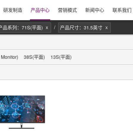
息
公司简介
研发实力
资源采购
发展历程
制造规模
合作模式
公司新闻
银行资料
康冠招聘
荣誉资质
管理体系
出货方式
行业动态
售后服务
校企合作
公司视频
工厂优势
公司地图
员
研发制造
产品中心
营销模式
新闻中心
联系我们
/
产品系列：71S(平面)
产品尺寸：31.5英寸
X
X
onitor)
38S(平面)
13S(平面)