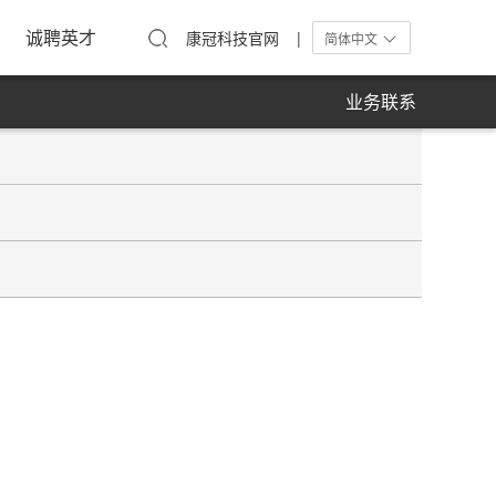
工活动
在线留言
单屏显示器
诚聘英才
康冠科技官网 |
简体中文
业务联系