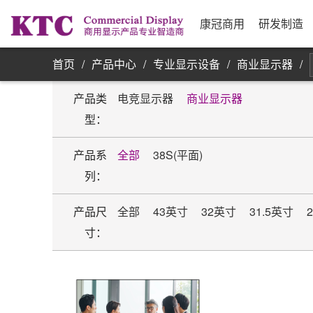
业务信息
公司简介
研发实力
资源采购
发展历程
制
合
公
银
康
单屏显示器
康冠商用
研发制造
首页
/
产品中心
/
专业显示设备
/
商业显示器
/
产品类
电竞显示器
商业显示器
型：
产品系
全部
38S(平面)
列：
产品尺
全部
43英寸
32英寸
31.5英寸
寸：