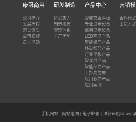
康冠商用
研发制造
产品中心
营销模
公司简介
研发实力
智能交互平板
合作模
发展历程
制造规模
专业显示设备
出货方
荣誉资质
管理体系
商用显示设备
公司视频
工厂优势
LED直显产品
员工活动
智能镜显产品
移动智显产品
行业平板产品
智显屏产品
智能部件产品
工控高亮屏
应用软件产品
应用案例
手机网站
|
网站地图
|
电子邮箱
|
法律声明
Copyr