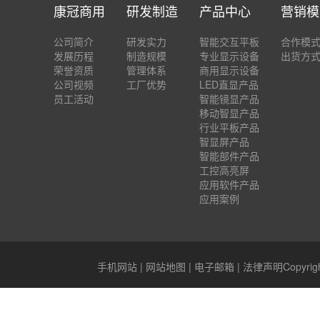
康冠商用
研发制造
产品中心
营销模
公司简介
研发实力
智能交互平板
合作模
发展历程
制造规模
专业显示设备
出货方
荣誉资质
管理体系
商用显示设备
公司视频
工厂优势
LED直显产品
员工活动
智能镜显产品
移动智显产品
行业平板产品
智显屏产品
智能部件产品
工控高亮屏
应用软件产品
应用案例
手机网站
|
网站地图
|
电子邮箱
|
法律声明
Copyr