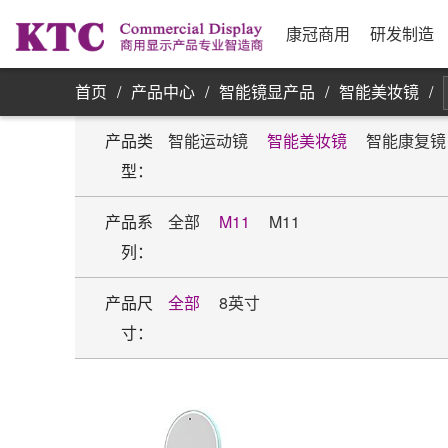
业务信息
公司简介
研发实力
资源采购
发展历程
制
合
公
银
康
单屏显示器
康冠商用
研发制造
首页
/
产品中心
/
智能镜显产品
/
智能美妆镜
/
产品类
智能运动镜
智能美妆镜
智能康复镜
型：
产品系
全部
M11
M11
列：
产品尺
全部
8英寸
寸：