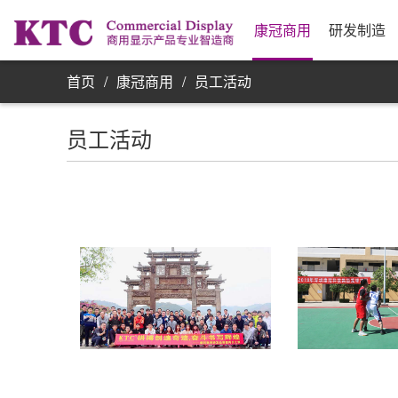
业务信息
公司简介
研发实力
资源采购
发展历程
制
合
公
银
康
单屏显示器
康冠商用
研发制造
首页
/
康冠商用
/
员工活动
员工活动