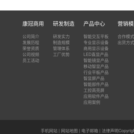
康冠商用
研发制造
产品中心
营销模
公司简介
研发实力
智能交互平板
合作模
发展历程
制造规模
专业显示设备
出货方
荣誉资质
管理体系
商用显示设备
公司视频
工厂优势
LED直显产品
员工活动
智能镜显产品
移动智显产品
行业平板产品
智显屏产品
智能部件产品
工控高亮屏
应用软件产品
应用案例
手机网站
|
网站地图
|
电子邮箱
|
法律声明
Copyr