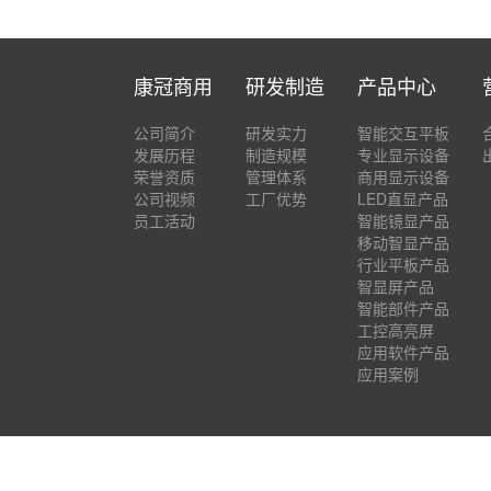
康冠商用
研发制造
产品中心
公司简介
研发实力
智能交互平板
发展历程
制造规模
专业显示设备
荣誉资质
管理体系
商用显示设备
公司视频
工厂优势
LED直显产品
员工活动
智能镜显产品
移动智显产品
行业平板产品
智显屏产品
智能部件产品
工控高亮屏
应用软件产品
应用案例
手机网站
|
网站地图
|
电子邮箱
|
法律