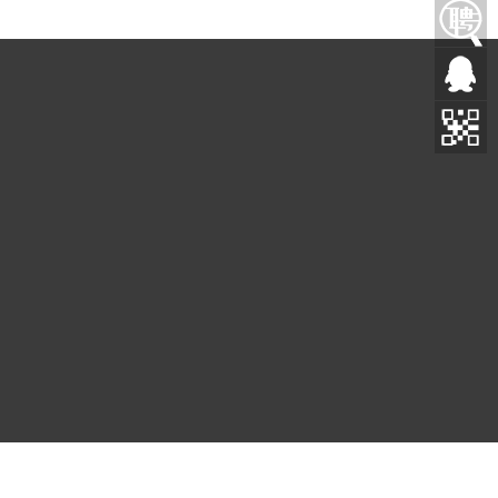
ICP备19162586号
|
粤公网安备