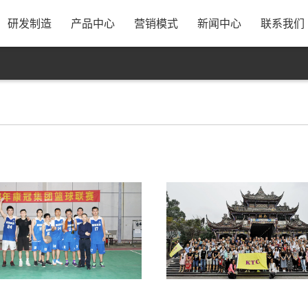
息
公司简介
研发实力
资源采购
发展历程
制造规模
合作模式
公司新闻
银行资料
康冠招聘
荣誉资质
管理体系
出货方式
行业动态
售后服务
校企合作
公司视频
工厂优势
公司地图
员
研发制造
产品中心
营销模式
新闻中心
联系我们